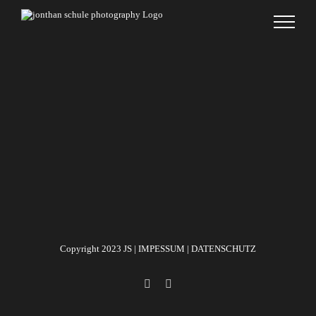
Zum
Inhalt
springen
Copyright 2023 JS |
IMPESSUM
|
DATENSCHUTZ
facebook
instagram